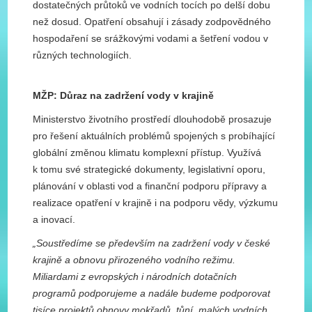
dostatečných průtoků ve vodních tocích po delší dobu
než dosud. Opatření obsahují i zásady zodpovědného
hospodaření se srážkovými vodami a šetření vodou v
různých technologiích.
MŽP: Důraz na zadržení vody v krajině
Ministerstvo životního prostředí dlouhodobě prosazuje
pro řešení aktuálních problémů spojených s probíhající
globální změnou klimatu komplexní přístup. Využívá
k tomu své strategické dokumenty, legislativní oporu,
plánování v oblasti vod a finanční podporu přípravy a
realizace opatření v krajině i na podporu vědy, výzkumu
a inovací.
„Soustředíme se především na zadržení vody v české
krajině a obnovu přirozeného vodního režimu.
Miliardami z evropských i národních dotačních
programů podporujeme a nadále budeme podporovat
tisíce projektů obnovy mokřadů, tůní, malých vodních