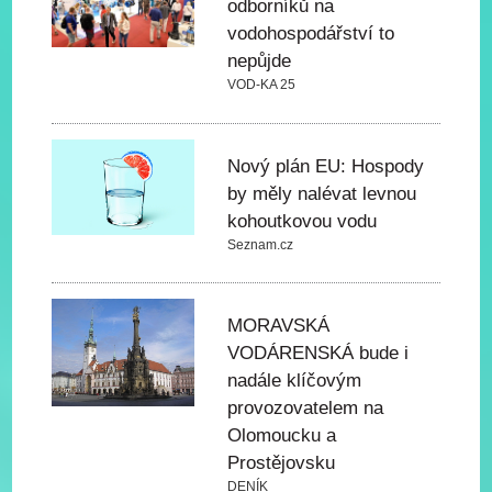
odborníků na
vodohospodářství to
nepůjde
VOD-KA 25
Nový plán EU: Hospody
by měly nalévat levnou
kohoutkovou vodu
Seznam.cz
MORAVSKÁ
VODÁRENSKÁ bude i
nadále klíčovým
provozovatelem na
Olomoucku a
Prostějovsku
DENÍK