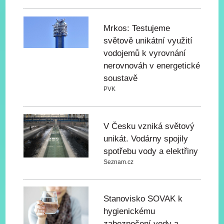
Mrkos: Testujeme
světově unikátní využití
vodojemů k vyrovnání
nerovnováh v energetické
soustavě
PVK
V Česku vzniká světový
unikát. Vodárny spojily
spotřebu vody a elektřiny
Seznam.cz
Stanovisko SOVAK k
hygienickému
zabezpečení vody a