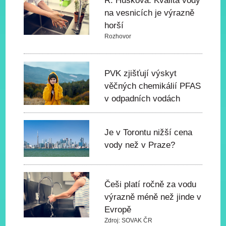
R. Hušková: Kvalita vody
na vesnicích je výrazně
horší
Rozhovor
PVK zjišťují výskyt
věčných chemikálií PFAS
v odpadních vodách
Je v Torontu nižší cena
vody než v Praze?
Češi platí ročně za vodu
výrazně méně než jinde v
Evropě
Zdroj: SOVAK ČR