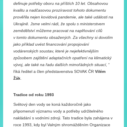
definuje potřeby oboru na příštích 10 let. Obsahovou
kvalitu a nadčasovou prozíravost tohoto dokumentu
prověřila nejen kovidová pandemie, ale také události na
Ukrajině. Jsme velmi rádi, že spolu s ministerstvem
zemědělství můžeme pracovat na naplňování cílů
v tomto dokumentu obsažených. Za všechny si dovolím
jako příklad uvést financování propojování
vodárenských soustav, které je nejefektivnějším
způsobem zajištění adaptačních opatření na klimatický
vývoj, ale také na řadu dalších mimořádných situací,
“
říká ředitel a člen představenstva SOVAK ČR
Vilém
Žák
.
Tradice od roku 1993
Světový den vody se koná každoročně jako
připomenutí významu vody a potřeby udržitelného
nakládání s vodními zdroji. Tato tradice byla zahájena v
roce 1993, kdy byl Valným shromážděním Organizace