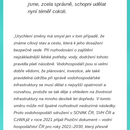
jsme, zcela správně, schopni udělat
nyní téměř cokoli.
„
Urychlení změny má smysl jen v tom případě, že
známe cílový stav a cestu, která k jeho dosažení
bezpečně vede. Při rozhodování o zajištění
nejzákladnější lidské potřeby, vody, dodržení tohoto
pravidla platí násobně. Vodohospodáři jsou si velmi
dobře vědomi, že plánování, investice, ale také
pravidelná údržba při správě vodohospodářské
infrastruktury se musí dělat s nejvyšší opatrností a
rozvahou, protože se tak děje s ohledem na životnost
infrastruktury na mnoho desítek let dopředu. V tomto
směru může mít špatné rozhodnutí nedozírné následky.
Proto vodohospodáři sdružení v SOVAK ČR, SVH ČR a
CzWA již v roce 2021 přijali Poziční dokument – vodní
hospodářství ČR pro roky 2021–2030, který přesně