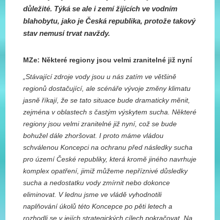
důležité. Týká se ale i zemí žijících ve vodním
blahobytu, jako je Česká republika, protože takový
stav nemusí trvat navždy.
MZe: Některé regiony jsou velmi zranitelné již nyní
„Stávající zdroje vody jsou u nás zatím ve většině
regionů dostačující, ale scénáře vývoje změny klimatu
jasně říkají, že se tato situace bude dramaticky měnit,
zejména v oblastech s častým výskytem sucha. Některé
regiony jsou velmi zranitelné již nyní, což se bude
bohužel dále zhoršovat. I proto máme vládou
schválenou Koncepci na ochranu před následky sucha
pro území České republiky, která kromě jiného navrhuje
komplex opatření, jimiž můžeme nepříznivé důsledky
sucha a nedostatku vody zmírnit nebo dokonce
eliminovat. V lednu jsme ve vládě vyhodnotili
naplňování úkolů této Koncepce po pěti letech a
rozhodli se v jejích strategických cílech pokračovat. Na