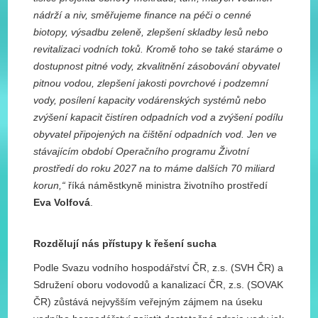
nádrží a niv, směřujeme finance na péči o cenné
biotopy, výsadbu zeleně, zlepšení skladby lesů nebo
revitalizaci vodních toků. Kromě toho se také staráme o
dostupnost pitné vody, zkvalitnění zásobování obyvatel
pitnou vodou, zlepšení jakosti povrchové i podzemní
vody, posílení kapacity vodárenských systémů nebo
zvýšení kapacit čistíren odpadních vod a zvýšení podílu
obyvatel připojených na čištění odpadních vod. Jen ve
stávajícím období Operačního programu Životní
prostředí do roku 2027 na to máme dalších 70 miliard
korun,“
říká náměstkyně ministra životního prostředí
Eva Volfová
.
Rozdělují nás přístupy k řešení sucha
Podle Svazu vodního hospodářství ČR, z.s. (SVH ČR) a
Sdružení oboru vodovodů a kanalizací ČR, z.s. (SOVAK
ČR) zůstává nejvyšším veřejným zájmem na úseku