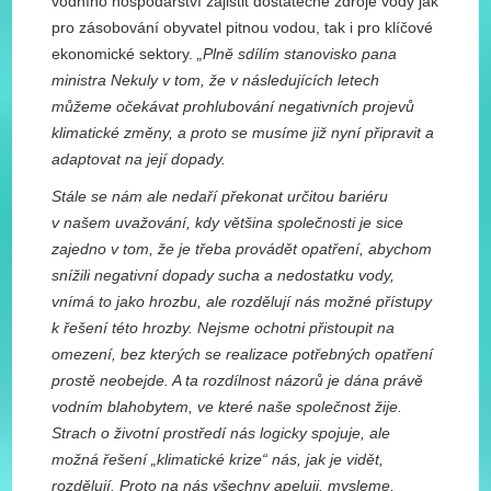
vodního hospodářství zajistit dostatečné zdroje vody jak
pro zásobování obyvatel pitnou vodou, tak i pro klíčové
ekonomické sektory.
„Plně sdílím stanovisko pana
ministra Nekuly v tom, že v následujících letech
můžeme očekávat prohlubování negativních projevů
klimatické změny, a proto se musíme již nyní připravit a
adaptovat na její dopady.
Stále se nám ale nedaří překonat určitou bariéru
v našem uvažování, kdy většina společnosti je sice
zajedno v tom, že je třeba provádět opatření, abychom
snížili negativní dopady sucha a nedostatku vody,
vnímá to jako hrozbu, ale rozdělují nás možné přístupy
k řešení této hrozby. Nejsme ochotni přistoupit na
omezení, bez kterých se realizace potřebných opatření
prostě neobejde. A ta rozdílnost názorů je dána právě
vodním blahobytem, ve které naše společnost žije.
Strach o životní prostředí nás logicky spojuje, ale
možná řešení „klimatické krize“ nás, jak je vidět,
rozdělují. Proto na nás všechny apeluji, mysleme,